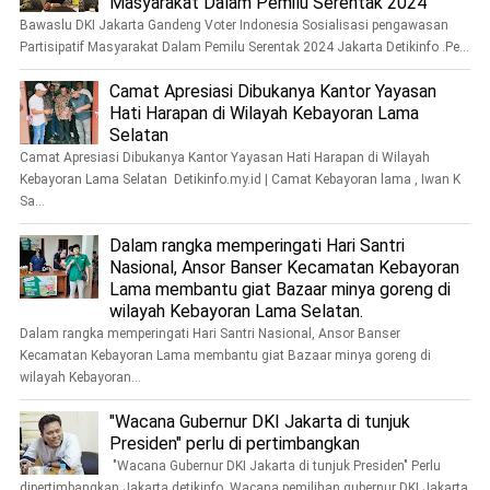
Masyarakat Dalam Pemilu Serentak 2024
Bawaslu DKI Jakarta Gandeng Voter Indonesia Sosialisasi pengawasan
Partisipatif Masyarakat Dalam Pemilu Serentak 2024 Jakarta Detikinfo .Pe...
Camat Apresiasi Dibukanya Kantor Yayasan
Hati Harapan di Wilayah Kebayoran Lama
Selatan
Camat Apresiasi Dibukanya Kantor Yayasan Hati Harapan di Wilayah
Kebayoran Lama Selatan Detikinfo.my.id | Camat Kebayoran lama , Iwan K
Sa...
Dalam rangka memperingati Hari Santri
Nasional, Ansor Banser Kecamatan Kebayoran
Lama membantu giat Bazaar minya goreng di
wilayah Kebayoran Lama Selatan.
Dalam rangka memperingati Hari Santri Nasional, Ansor Banser
Kecamatan Kebayoran Lama membantu giat Bazaar minya goreng di
wilayah Kebayoran...
"Wacana Gubernur DKI Jakarta di tunjuk
Presiden" perlu di pertimbangkan
"Wacana Gubernur DKI Jakarta di tunjuk Presiden" Perlu
dipertimbangkan Jakarta detikinfo .Wacana pemilihan gubernur DKI Jakarta