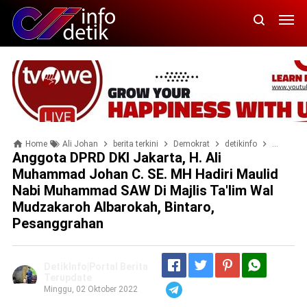
Home
Ali Johan
berita terkini
Demokrat
detikinfo
DPRD DKI
Anggota DPRD DKI Jakarta, H. Ali
Muhammad Johan C. SE. MH Hadiri Maulid
Nabi Muhammad SAW Di Majlis Ta'lim Wal
Mudzakaroh Albarokah, Bintaro,
Pesanggrahan
DetikInfo|Portal Berita
Terupdate
Minggu, 02 Oktober 2022
Telegram