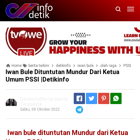
Home
berita terkini
detikinfo
iwan bule
olah raga
PSSI
t
Iwan Bule Dituntutan Mundur Dari Ketua
Umum PSSI |Detikinfo
DetikInfo|Portal Berita
Terupdate
Sabtu, 08 Oktober 2022
Telegram
Iwan bule dituntutan Mundur dari Ketua