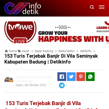
Home
banjir
banjir Badung
berita terkini
detikinfo
DetikInf
153 Turis Terjebak Banjir Di Vila Seminyak
Kabupaten Badung | Detikinfo
DetikInfo|Portal Berita
Terupdate
Sabtu, 08 Oktober 2022
Telegram
153 Turis Terjebak Banjir di Vila