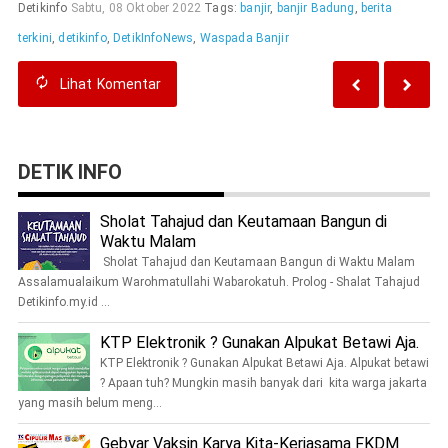
Detikinfo
Sabtu, 08 Oktober 2022
Tags:
banjir
,
banjir Badung
,
berita
terkini
,
detikinfo
,
DetikInfoNews
,
Waspada Banjir
Lihat
Komentar
DETIK INFO
Sholat Tahajud dan Keutamaan Bangun di
Waktu Malam
Sholat Tahajud dan Keutamaan Bangun di Waktu Malam
Assalamualaikum Warohmatullahi Wabarokatuh. Prolog - Shalat Tahajud
Detikinfo.my.id ...
KTP Elektronik ? Gunakan Alpukat Betawi Aja.
KTP Elektronik ? Gunakan Alpukat Betawi Aja. Alpukat betawi
? Apaan tuh? Mungkin masih banyak dari kita warga jakarta
yang masih belum meng...
Gebyar Vaksin Karya Kita-Kerjasama FKDM